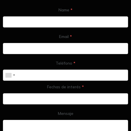
Name
*
Email
*
Teléfono
*
Fechas de interés
*
Mensaje